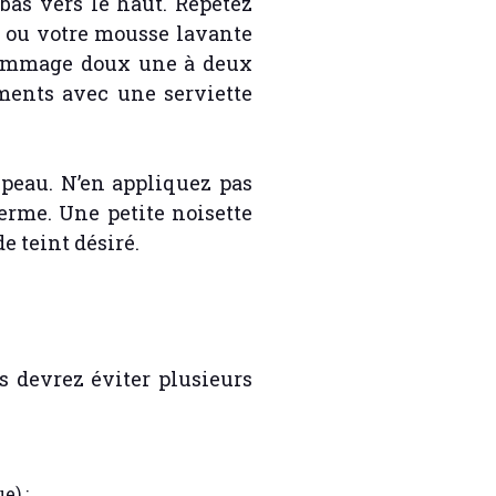
bas vers le haut. Répétez
l ou votre mousse lavante
gommage doux une à deux
ements avec une serviette
 peau. N’en appliquez pas
erme. Une petite noisette
e teint désiré.
s devrez éviter plusieurs
e) ;