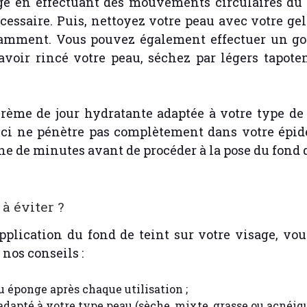
ge en effectuant des mouvements circulaires du 
écessaire. Puis, nettoyez votre peau avec votre ge
ndamment. Vous pouvez également effectuer un 
avoir rincé votre peau, séchez par légers tapot
rème de jour hydratante adaptée à votre type de
e-ci ne pénètre pas complètement dans votre épid
ne de minutes avant de procéder à la pose du fond d
 à éviter ?
application du fond de teint sur votre visage, vou
nos conseils :
 éponge après chaque utilisation ;
adapté à votre type peau (sèche, mixte, grasse ou acnéiqu