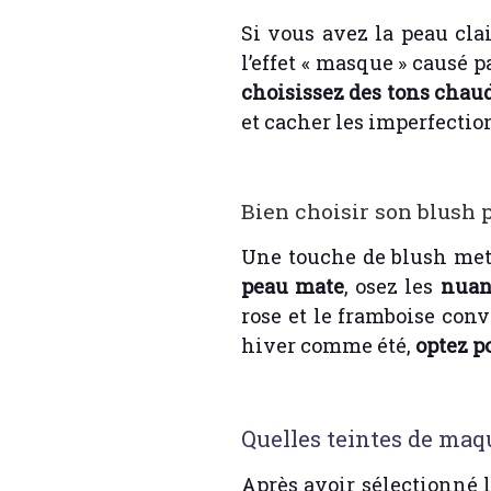
Si vous avez la peau cla
l’effet « masque » causé p
choisissez des tons chau
et cacher les imperfectio
Bien choisir son blush 
Une touche de blush mett
peau mate
, osez les
nuan
rose et le framboise con
hiver comme été,
optez p
Quelles teintes de maqu
Après avoir sélectionné l